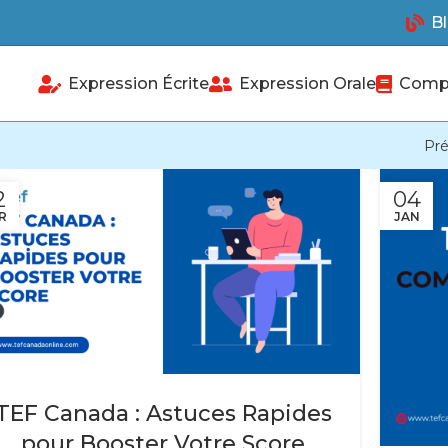
Bl
Expression Écrite
Expression Orale
Compr
Pré
2
04
R
JAN
TEF Canada : Astuces Rapides
pour Booster Votre Score