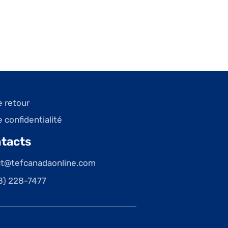
e retour
e confidentialité
tacts
ct@tefcanadaonline.com
8) 228-7477