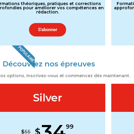
rmations théoriques, pratiques et corrections
Formati
rofondies pour améliorer vos compétences en
approfon
rédaction.
S'abonner
POPULAIRE
Découvrez nos épreuves
vos options, inscrivez-vous et commencez dès maintenant.
Silver
34
99
$
$
55