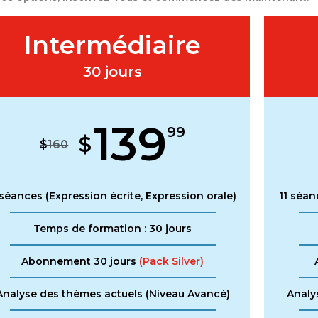
Intermédiaire
30 jours
139
99
$
$
160
séances (Expression écrite, Expression orale)
11 séan
Temps de formation : 30 jours
Abonnement 30 jours
(Pack Silver)
Analyse des thèmes actuels (Niveau Avancé)
Analy