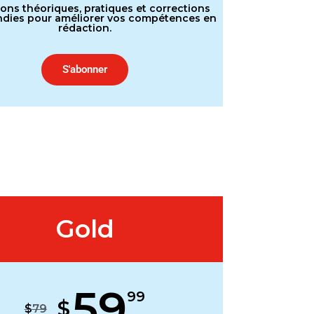
ons théoriques, pratiques et corrections
dies pour améliorer vos compétences en
rédaction.
S'abonner
Gold
59
99
$
$
79