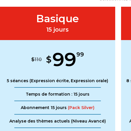
Basique
15 jours
99
99
$
$
110
5 séances (Expression écrite, Expression orale)
8 
Temps de formation : 15 jours
Abonnement 15 jours
(Pack Silver)
Analyse des thèmes actuels (Niveau Avancé)