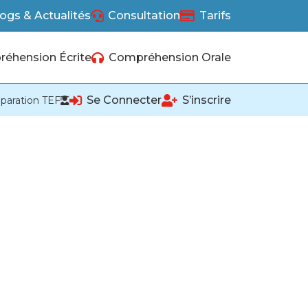
ogs & Actualités
Consultation
Tarifs
éhension Écrite
Compréhension Orale
Se Connecter
S’inscrire
paration TEF