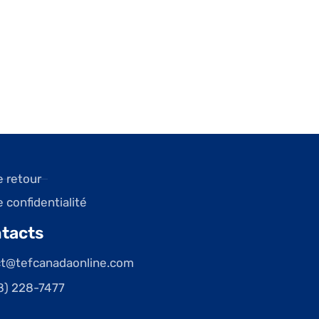
e retour
e confidentialité
tacts
ct@tefcanadaonline.com
8) 228-7477